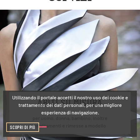
Utilizzando il portale accetti il nostro uso dei cookie e
ABITI SU MISURA
trattamento dei dati personali, per una migliore
esperienza di navigazione.
per uomo, donna, bambino, inoltre
adattamenti e rimesse a modello
SCOPRI DI PIÙ